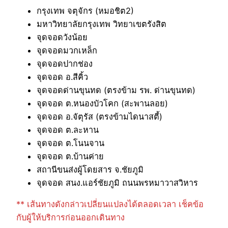
กรุงเทพ จตุจักร (หมอชิต2)
มหาวิทยาลัยกรุงเทพ วิทยาเขตรังสิต
จุดจอดวังน้อย
จุดจอดมวกเหล็ก
จุดจอดปากช่อง
จุดจอด อ.สีคิ้ว
จุดจอดด่านขุนทด (ตรงข้าม รพ. ด่านขุนทด)
จุดจอด ต.หนองบัวโคก (สะพานลอย)
จุดจอด อ.จัตุรัส (ตรงข้ามไดนาสตี้)
จุดจอด ต.ละหาน
จุดจอด ต.โนนจาน
จุดจอด ต.บ้านค่าย
สถานีขนส่งผู้โดยสาร จ.ชัยภูมิ
จุดจอด สนง.แอร์ชัยภูมิ ถนนพรหมาวาสวิหาร
** เส้นทางดังกล่าวเปลี่ยนแปลงได้ตลอดเวลา เช็คข้อ
กับผู้ให้บริการก่อนออกเดินทาง