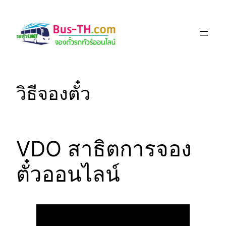
Skip
to
content
วิธีจองตั๋ว
VDO สาธิตการจอง
ตั๋วออนไลน์