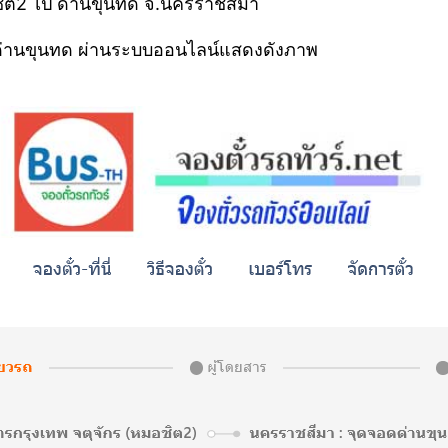
ิต2 ไป ด่านขุนทด จ.นครราชสีมา
– ด่านขุนทด ผ่านระบบออนไลน์แสดงดังภาพ