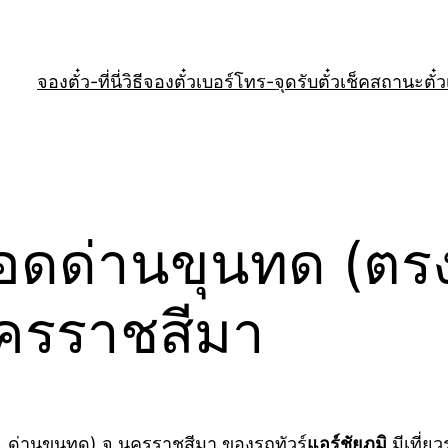
จองตั๋ว-ที่นี่
วิธีจองตั๋ว
เบอร์โทร-จุดรับตั๋ว
เช็คสถานะตั๋ว
จอดด่านขุนทด (ตร
นครราชสีมา
พ. ด่านขุนทด) จ.นครราชสีมา ของรถทัวร์
แอร์ชัยภูมิ
มีเที่ย