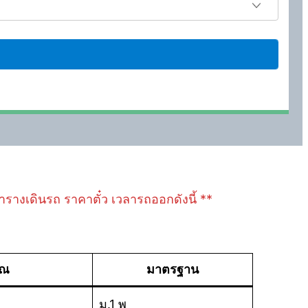
ลตารางเดินรถ ราคาตั๋ว เวลารถออกดังนี้ **
าณ
มาตรฐาน
ม.1 พ