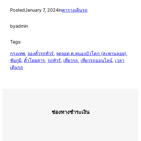
Posted
January 7, 2024
in
ตารางเดินรถ
by
admin
Tags:
กรุงเทพ
, 
จองตั๋วรถทัวร์
, 
จุดจอด ต.หนองบัวโคก (สะพานลอย)
, 
ชัยภูมิ
, 
ตั๋วโดยสาร
, 
รถทัวร์
, 
เที่ยวรถ
, 
เที่ยวรถออนไลน์
, 
เวลา
เดินรถ
ช่องทางชำระเงิน